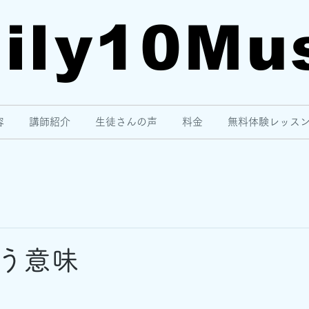
ily10
Mu
容
講師紹介
生徒さんの声
料金
無料体験レッス
う意味