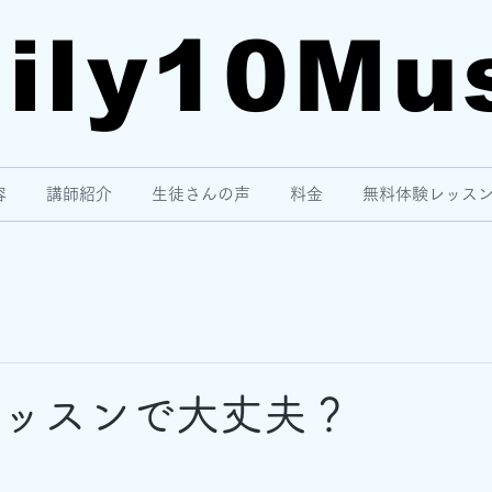
ily10
Mu
容
講師紹介
生徒さんの声
料金
無料体験レッス
レッスンで大丈夫？